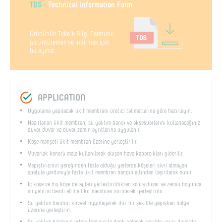
TDS -
Technical Information Form
Ürününün Teknik Bilgi Formunu
görüntülemek ve indirmek için
tıklayınız.
APPLICATION
Uygulama yapılacak likit membranı üretici talimatlarına göre hazırlayın.
Hazırlanan likit membran, su yalıtım bandı ve aksesuarlarını kullanacağınız
duvar-duvar ve duvar-zemin ayrıtlarına uygulanır.
Köşe manşeti likit membran üzerine yerleştirilir.
Yuvarlak kenarlı mala kullanılarak oluşan hava kabarcıkları giderilir.
Yapıştırıcının gereğinden fazla olduğu yerlerde köşeleri sivri olmayan
spatula yardımıyla fazla likit membran bandın altından taşırılarak alınır.
İç köşe ve dış köşe detayları yerleştirildikten sonra duvar ve zemin boyunca
su yalıtım bandı altına likit membran sürülerek yerleştirilir.
Su yalıtım bandını kuvvet uygulayarak düz bir şekilde yapışkan bölge
üzerine yerleştirin.
Su yalıtım bandının ortası tam ayrıta denk gelecek şekilde yarısı duvarda