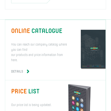
ONLINE
CATALOGUE
You can reach our company catalog where
you can find
our products and price information from
here.
DETAILS
PRICE
LIST
Our price list is being updated.