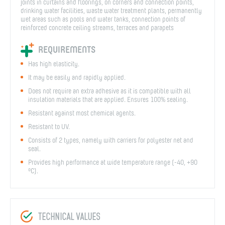
joints in curtains and floorings, on corners and connection points,
drinking water facilities, waste water treatment plants, permanently
wet areas such as pools and water tanks, connection points of
reinforced concrete ceiling streams, terraces and parapets
REQUIREMENTS
Has high elasticity.
It may be easily and rapidly applied.
Does not require an extra adhesive as it is compatible with all
insulation materials that are applied. Ensures 100% sealing.
Resistant against most chemical agents.
Resistant to UV.
Consists of 2 types, namely with carriers for polyester net and
seal.
Provides high performance at wide temperature range (-40, +90
ºC).
TECHNICAL VALUES