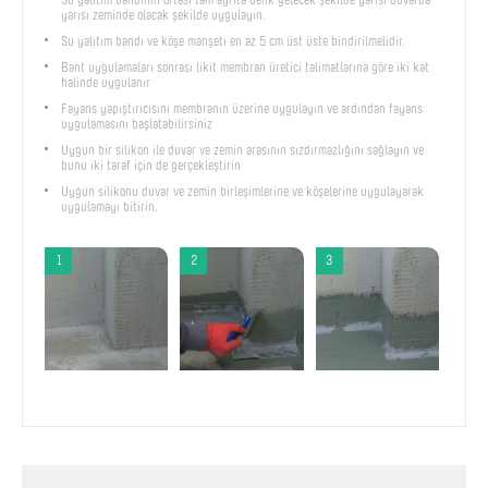
yarısı zeminde olacak şekilde uygulayın.
Su yalıtım bandı ve köşe manşeti en az 5 cm üst üste bindirilmelidir.
Bant uygulamaları sonrası likit membran üretici talimatlarına göre iki kat
halinde uygulanır
Fayans yapıştırıcısını membranın üzerine uygulayın ve ardından fayans
uygulamasını başlatabilirsiniz
Uygun bir silikon ile duvar ve zemin arasının sızdırmazlığını sağlayın ve
bunu iki taraf için de gerçekleştirin
Uygun silikonu duvar ve zemin birleşimlerine ve köşelerine uygulayarak
uygulamayı bitirin.