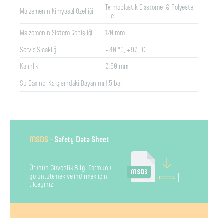
Termoplastik Elastomer & Polyester
Malzemenin Kimyasal Özelliği
File
Malzemenin Sistem Genişliği
120 mm
Servis Sıcaklığı
- 40 ºC, +90 ºC
Kalınlık
0,60 mm
Su Basıncı Karşısındaki Dayanımı
1,5 bar
MSDS -
Safety Data Sheet
Ürünün Güvenlik Bilgi Formunu
görüntülemek ve indirmek için
tıklayınız.